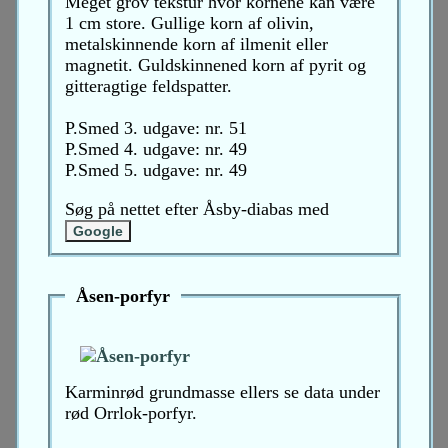
Meget grov tekstur hvor kornene kan være
1 cm store. Gullige korn af olivin,
metalskinnende korn af ilmenit eller
magnetit. Guldskinnened korn af pyrit og
gitteragtige feldspatter.
P.Smed 3. udgave: nr. 51
P.Smed 4. udgave: nr. 49
P.Smed 5. udgave: nr. 49
Søg på nettet efter Åsby-diabas med
Åsen-porfyr
Karminrød grundmasse ellers se data under
rød Orrlok-porfyr.