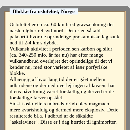
Blokke fra oslofeltet, Norge
Oslofeltet er en ca. 60 km bred gravsænkning der
næsten løber ret syd-nord. Det er en såkaldt
palæorift hvor de oprindelige prækambiske lag sank
ned til 2-4 km's dybde.
Vulkansk aktivitet i perioden sen karbon og silur
(ca. 340-250 mio. år før nu) har efter mange
vulkanudbrud overlejret det oprindelige til det vi
kender nu, med stor varietet af især porfyriske
blokke.
Afhængig af hvor lang tid der er gået mellem
udbrudene og dermed overlejringen af lavaen, har
iltens påvirkning været forskellig og derved er de
forskellige farver opstået.
Sidst i oslofeltets udbrudsforløb blev magmaen
mere kvartsholdig og dermed mere eksplosiv. Dette
resulterede bl.a. i udbrud af de såkaldte
"askelaviner". Disse er i dag hærdet til ignimbriter.